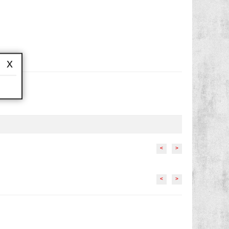
x
<
>
<
>