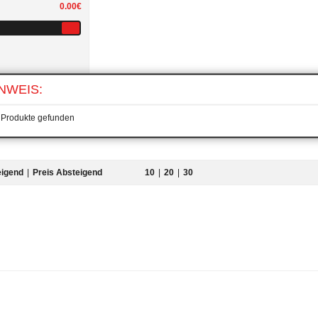
0.00€
NWEIS:
 aufheben
 Produkte gefunden
eigend
|
Preis Absteigend
10
|
20
|
30