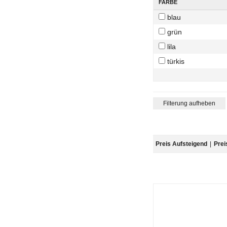
FARBE
blau
grün
lila
türkis
RADGRÖSSE (ZOLL)
Filterung aufheben
20
Preis Aufsteigend
|
Prei