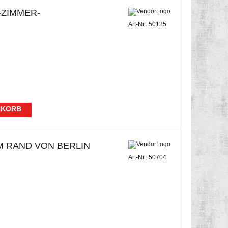
-ZIMMER-
Art-Nr.: 50135
NKORB
M RAND VON BERLIN
Art-Nr.: 50704