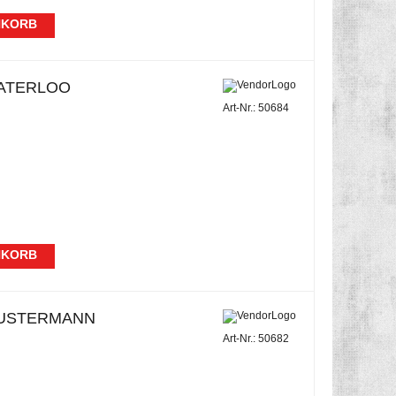
NKORB
ATERLOO
Art-Nr.: 50684
NKORB
USTERMANN
Art-Nr.: 50682