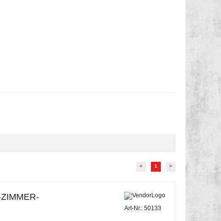
<
1
>
-ZIMMER-
Art-Nr.: 50133