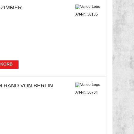
-ZIMMER-
Art-Nr.: 50135
NKORB
M RAND VON BERLIN
Art-Nr.: 50704