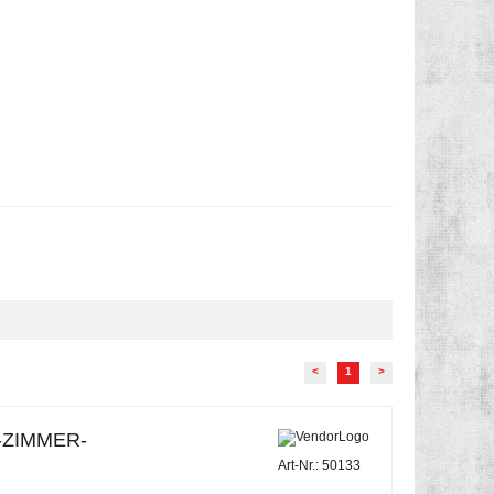
<
1
>
-ZIMMER-
Art-Nr.: 50133