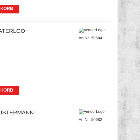
NKORB
ATERLOO
Art-Nr.: 50684
NKORB
USTERMANN
Art-Nr.: 50682